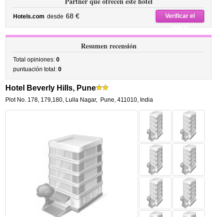
Partner que ofrecen este hotel
68 €
Verificar el
Hotels.com
desde
precio
Resumen recensión
Total opiniones:
0
puntuación total:
0
Hotel Beverly Hills, Pune
Plot No. 178, 179,180, Lulla Nagar
,
Pune
,
411010,
India