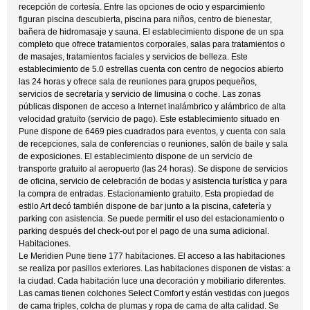
recepción de cortesía. Entre las opciones de ocio y esparcimiento
figuran piscina descubierta, piscina para niños, centro de bienestar,
bañera de hidromasaje y sauna. El establecimiento dispone de un spa
completo que ofrece tratamientos corporales, salas para tratamientos o
de masajes, tratamientos faciales y servicios de belleza. Este
establecimiento de 5.0 estrellas cuenta con centro de negocios abierto
las 24 horas y ofrece sala de reuniones para grupos pequeños,
servicios de secretaría y servicio de limusina o coche. Las zonas
públicas disponen de acceso a Internet inalámbrico y alámbrico de alta
velocidad gratuito (servicio de pago). Este establecimiento situado en
Pune dispone de 6469 pies cuadrados para eventos, y cuenta con sala
de recepciones, sala de conferencias o reuniones, salón de baile y sala
de exposiciones. El establecimiento dispone de un servicio de
transporte gratuito al aeropuerto (las 24 horas). Se dispone de servicios
de oficina, servicio de celebración de bodas y asistencia turística y para
la compra de entradas. Estacionamiento gratuito. Esta propiedad de
estilo Art decó también dispone de bar junto a la piscina, cafetería y
parking con asistencia. Se puede permitir el uso del estacionamiento o
parking después del check-out por el pago de una suma adicional.
Habitaciones.
Le Meridien Pune tiene 177 habitaciones. El acceso a las habitaciones
se realiza por pasillos exteriores. Las habitaciones disponen de vistas: a
la ciudad. Cada habitación luce una decoración y mobiliario diferentes.
Las camas tienen colchones Select Comfort y están vestidas con juegos
de cama triples, colcha de plumas y ropa de cama de alta calidad. Se