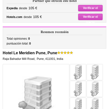
Partner que ofrecen este hotel
105 €
Verificar el
Expedia
desde
precio
105 €
Verificar el
Hotels.com
desde
precio
Resumen recensión
Total opiniones:
0
puntuación total:
0
Hotel Le Meridien Pune, Pune
Raja Bahadur Mill Road
,
Pune
,
411001,
India