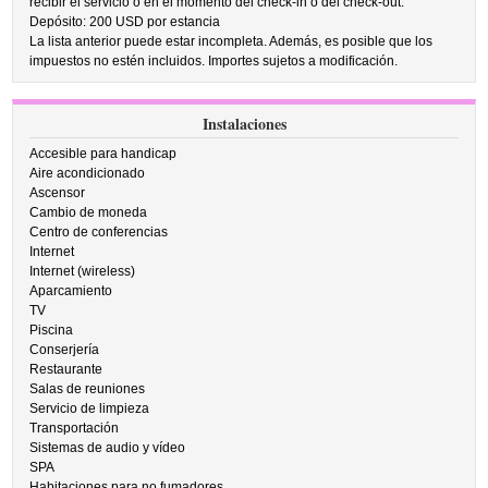
recibir el servicio o en el momento del check-in o del check-out.
Depósito: 200 USD por estancia
La lista anterior puede estar incompleta. Además, es posible que los
impuestos no estén incluidos. Importes sujetos a modificación.
Instalaciones
Accesible para handicap
Aire acondicionado
Ascensor
Cambio de moneda
Centro de conferencias
Internet
Internet (wireless)
Aparcamiento
TV
Piscina
Conserjería
Restaurante
Salas de reuniones
Servicio de limpieza
Transportación
Sistemas de audio y vídeo
SPA
Habitaciones para no fumadores