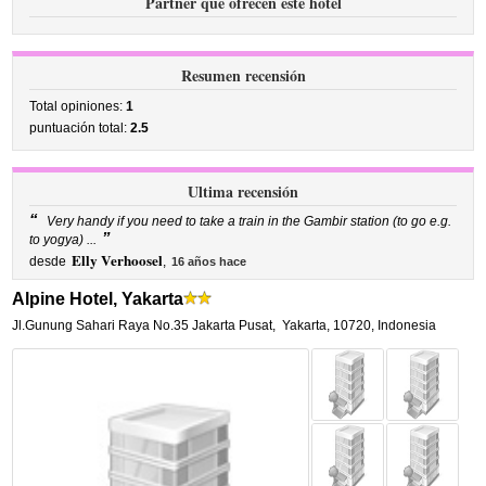
Partner que ofrecen este hotel
Resumen recensión
Total opiniones:
1
puntuación total:
2.5
Ultima recensión
“
Very handy if you need to take a train in the Gambir station (to go e.g.
”
to yogya) ...
Elly Verhoosel
desde
,
16 años hace
Alpine Hotel, Yakarta
Jl.Gunung Sahari Raya No.35 Jakarta Pusat
,
Yakarta
,
10720,
Indonesia