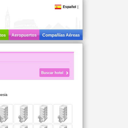
Español
|
tos
Aeropuertos
Compañías Aéreas
nesia