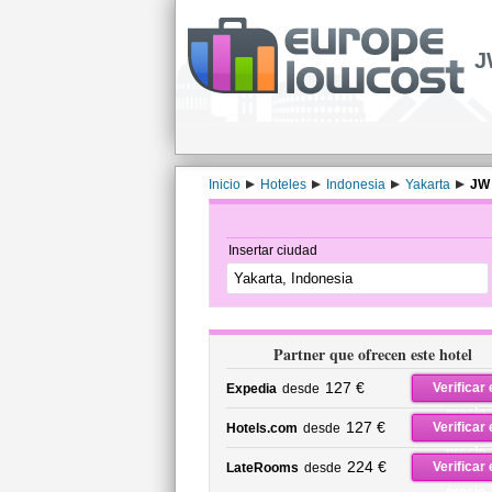
J
Inicio
Hoteles
Indonesia
Yakarta
JW 
Insertar ciudad
Partner que ofrecen este hotel
127 €
Verificar 
Expedia
desde
precio
127 €
Verificar 
Hotels.com
desde
precio
224 €
Verificar 
LateRooms
desde