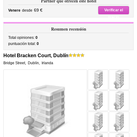
Partner que ofrecen este hotel
69 €
Verificar el
Venere
desde
precio
Resumen recensión
Total opiniones:
0
puntuación total:
0
Hotel Bracken Court, Dublín
Bridge Street
,
Dublín
,
Irlanda