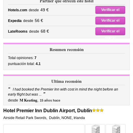
Partner que ofrecen este hotel
49 €
Verificar el
Hotels.com
desde
precio
56 €
Verificar el
Expedia
desde
precio
68 €
Verificar el
LateRooms
desde
precio
Resumen recensión
Total opiniones:
7
puntuación total:
4.1
Ultima recensión
“
I had booked the Premier Inn with cost in mind the night before an
”
early flight but was ...
M Keating
desde
,
15 años hace
Hotel Premier Inn Dublin Airport, Dublín
Airside Retail Park Swords
,
Dublín
,
NONE,
Irlanda