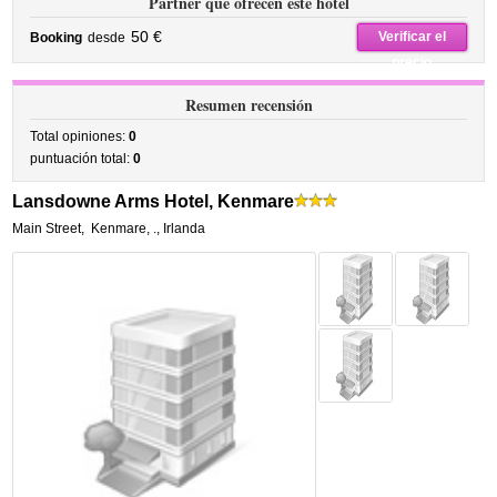
Partner que ofrecen este hotel
50 €
Verificar el
Booking
desde
precio
Resumen recensión
Total opiniones:
0
puntuación total:
0
Lansdowne Arms Hotel, Kenmare
Main Street
,
Kenmare
,
.,
Irlanda