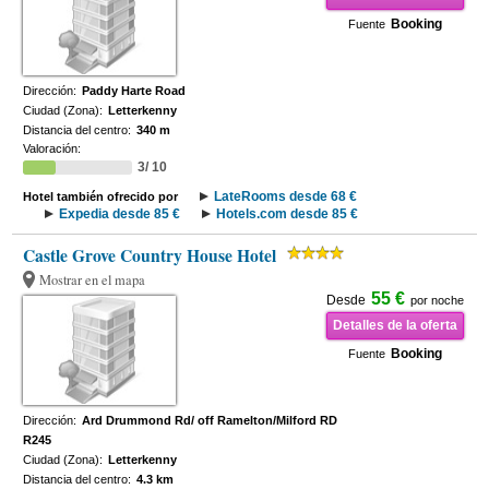
Booking
Fuente
Dirección:
Paddy Harte Road
Ciudad (Zona):
Letterkenny
Distancia del centro:
340 m
Valoración:
3/ 10
LateRooms desde 68 €
Hotel también ofrecido por
Expedia desde 85 €
Hotels.com desde 85 €
Castle Grove Country House Hotel
Mostrar en el mapa
55 €
Desde
por noche
Detalles de la oferta
Booking
Fuente
Dirección:
Ard Drummond Rd/ off Ramelton/Milford RD
R245
Ciudad (Zona):
Letterkenny
Distancia del centro:
4.3 km