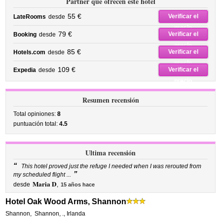
Partner que ofrecen este hotel
55 €
Verificar el
LateRooms
desde
precio
79 €
Verificar el
Booking
desde
precio
85 €
Verificar el
Hotels.com
desde
precio
109 €
Verificar el
Expedia
desde
precio
Resumen recensión
Total opiniones:
8
puntuación total:
4.5
Ultima recensión
“
This hotel proved just the refuge I needed when I was rerouted from
”
my scheduled flight ...
Maria D
desde
,
15 años hace
Hotel Oak Wood Arms, Shannon
Shannon
,
Shannon
,
.,
Irlanda