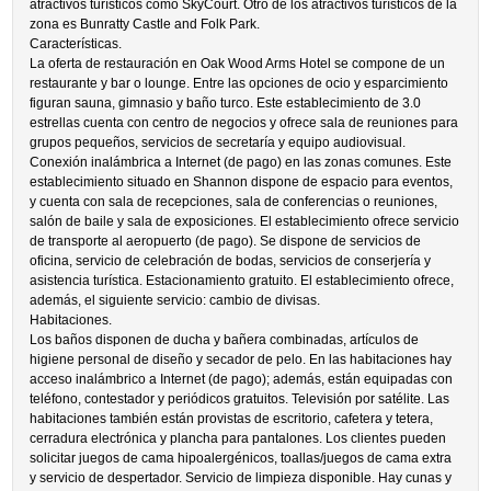
atractivos turísticos como SkyCourt. Otro de los atractivos turísticos de la
zona es Bunratty Castle and Folk Park.
Características.
La oferta de restauración en Oak Wood Arms Hotel se compone de un
restaurante y bar o lounge. Entre las opciones de ocio y esparcimiento
figuran sauna, gimnasio y baño turco. Este establecimiento de 3.0
estrellas cuenta con centro de negocios y ofrece sala de reuniones para
grupos pequeños, servicios de secretaría y equipo audiovisual.
Conexión inalámbrica a Internet (de pago) en las zonas comunes. Este
establecimiento situado en Shannon dispone de espacio para eventos,
y cuenta con sala de recepciones, sala de conferencias o reuniones,
salón de baile y sala de exposiciones. El establecimiento ofrece servicio
de transporte al aeropuerto (de pago). Se dispone de servicios de
oficina, servicio de celebración de bodas, servicios de conserjería y
asistencia turística. Estacionamiento gratuito. El establecimiento ofrece,
además, el siguiente servicio: cambio de divisas.
Habitaciones.
Los baños disponen de ducha y bañera combinadas, artículos de
higiene personal de diseño y secador de pelo. En las habitaciones hay
acceso inalámbrico a Internet (de pago); además, están equipadas con
teléfono, contestador y periódicos gratuitos. Televisión por satélite. Las
habitaciones también están provistas de escritorio, cafetera y tetera,
cerradura electrónica y plancha para pantalones. Los clientes pueden
solicitar juegos de cama hipoalergénicos, toallas/juegos de cama extra
y servicio de despertador. Servicio de limpieza disponible. Hay cunas y