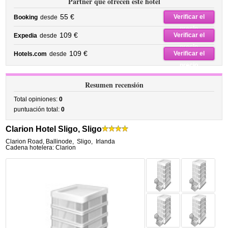
Partner que ofrecen este hotel
55 €
Verificar el
Booking
desde
precio
109 €
Verificar el
Expedia
desde
precio
109 €
Verificar el
Hotels.com
desde
precio
Resumen recensión
Total opiniones:
0
puntuación total:
0
Clarion Hotel Sligo, Sligo
Clarion Road, Ballinode
,
Sligo
,
Irlanda
Cadena hotelera: Clarion