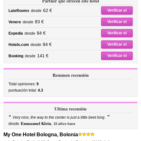
Partner que ofrecen este hotel
62 €
Verificar el
LateRooms
desde
precio
83 €
Verificar el
Venere
desde
precio
84 €
Verificar el
Expedia
desde
precio
84 €
Verificar el
Hotels.com
desde
precio
141 €
Verificar el
Booking
desde
precio
Resumen recensión
Total opiniones:
9
puntuación total:
4.3
Ultima recensión
“
”
Very nice, the way to the center is just a little beet long.
Emmanuel Klein
desde
,
15 años hace
My One Hotel Bologna, Bolonia