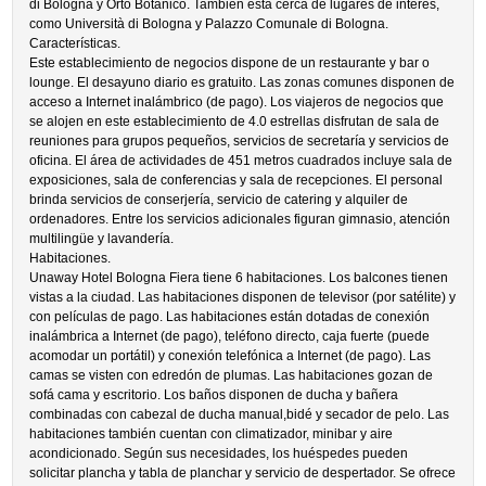
di Bologna y Orto Botanico. También está cerca de lugares de interés,
como Università di Bologna y Palazzo Comunale di Bologna.
Características.
Este establecimiento de negocios dispone de un restaurante y bar o
lounge. El desayuno diario es gratuito. Las zonas comunes disponen de
acceso a Internet inalámbrico (de pago). Los viajeros de negocios que
se alojen en este establecimiento de 4.0 estrellas disfrutan de sala de
reuniones para grupos pequeños, servicios de secretaría y servicios de
oficina. El área de actividades de 451 metros cuadrados incluye sala de
exposiciones, sala de conferencias y sala de recepciones. El personal
brinda servicios de conserjería, servicio de catering y alquiler de
ordenadores. Entre los servicios adicionales figuran gimnasio, atención
multilingüe y lavandería.
Habitaciones.
Unaway Hotel Bologna Fiera tiene 6 habitaciones. Los balcones tienen
vistas a la ciudad. Las habitaciones disponen de televisor (por satélite) y
con películas de pago. Las habitaciones están dotadas de conexión
inalámbrica a Internet (de pago), teléfono directo, caja fuerte (puede
acomodar un portátil) y conexión telefónica a Internet (de pago). Las
camas se visten con edredón de plumas. Las habitaciones gozan de
sofá cama y escritorio. Los baños disponen de ducha y bañera
combinadas con cabezal de ducha manual,bidé y secador de pelo. Las
habitaciones también cuentan con climatizador, minibar y aire
acondicionado. Según sus necesidades, los huéspedes pueden
solicitar plancha y tabla de planchar y servicio de despertador. Se ofrece