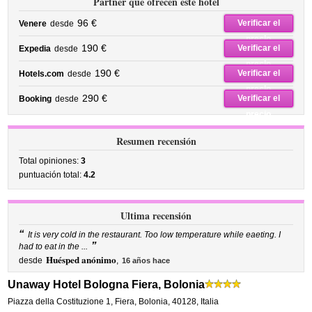
Partner que ofrecen este hotel
96 €
Verificar el
Venere
desde
precio
190 €
Verificar el
Expedia
desde
precio
190 €
Verificar el
Hotels.com
desde
precio
290 €
Verificar el
Booking
desde
precio
Resumen recensión
Total opiniones:
3
puntuación total:
4.2
Ultima recensión
“
It is very cold in the restaurant. Too low temperature while eaeting. I
”
had to eat in the ...
Huésped anónimo
desde
,
16 años hace
Unaway Hotel Bologna Fiera, Bolonia
Piazza della Costituzione 1
,
Fiera,
Bolonia
,
40128,
Italia