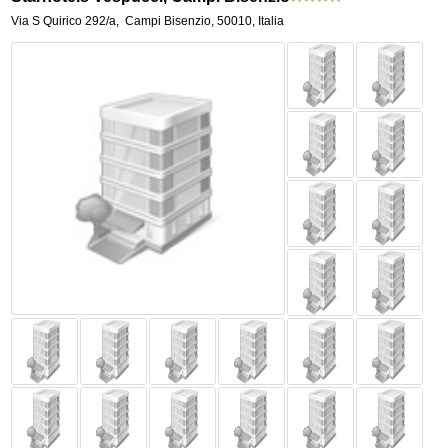
Via S Quirico 292/a
,
Campi Bisenzio
,
50010,
Italia