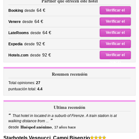
Partner que ofrecen este hotel
64 €
Verificar el
Booking
desde
precio
64 €
Verificar el
Venere
desde
precio
64 €
Verificar el
LateRooms
desde
precio
92 €
Verificar el
Expedia
desde
precio
92 €
Verificar el
Hotels.com
desde
precio
Resumen recensión
Total opiniones:
27
puntuación total:
4.4
Ultima recensión
“
That hotel in located in a suburb of Firenze. A train station is at
”
walking distance from ...
Huésped anónimo
desde
,
17 años hace
Starhotels Vespucci, Campi Bisenzio