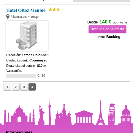
Hotel Ottoz Meublé
Mostrar en el mapa
140 €
Desde
por noche
Detalles de la oferta
Booking
Fuente
Dirección:
Strada Dolonne 9
Ciudad (Zona):
Courmayeur
Distancia del centro:
810 m
Valoración:
0/ 10
1
2
3
4
Informaciónes