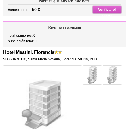
Partner que ofrecen este hotel
50 €
Verificar el
Venere
desde
precio
Resumen recensión
Total opiniones:
0
puntuación total:
0
Hotel Mearini, Florencia
Via Guelfa 110
,
Santa Maria Novella,
Florencia
,
50129,
Italia