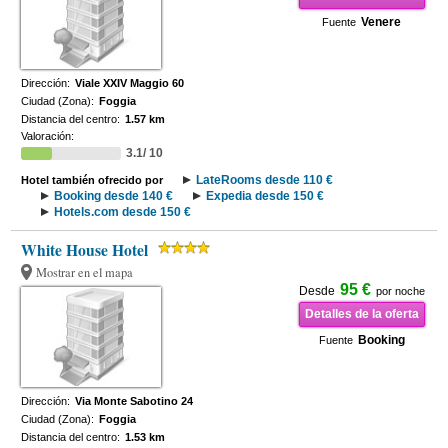
Venere
Fuente
Dirección:
Viale XXIV Maggio 60
Ciudad (Zona):
Foggia
Distancia del centro:
1.57 km
Valoración:
3.1/ 10
LateRooms desde 110 €
Hotel también ofrecido por
Booking desde 140 €
Expedia desde 150 €
Hotels.com desde 150 €
White House Hotel
Mostrar en el mapa
95 €
Desde
por noche
Detalles de la oferta
Booking
Fuente
Dirección:
Via Monte Sabotino 24
Ciudad (Zona):
Foggia
Distancia del centro:
1.53 km