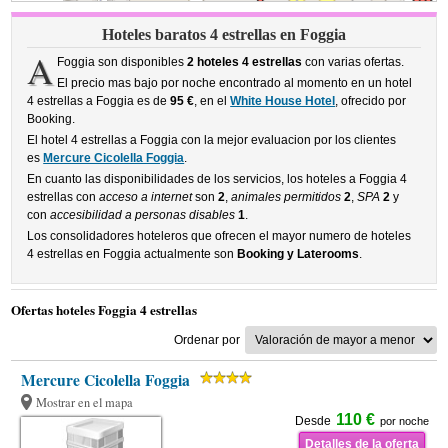
Hoteles baratos 4 estrellas en Foggia
A
Foggia son disponibles
2 hoteles 4 estrellas
con varias ofertas.
El precio mas bajo por noche encontrado al momento en un hotel
4 estrellas a Foggia es de
95 €
, en el
White House Hotel
, ofrecido por
Booking.
El hotel 4 estrellas a Foggia con la mejor evaluacion por los clientes
es
Mercure Cicolella Foggia
.
En cuanto las disponibilidades de los servicios, los hoteles a Foggia 4
estrellas con
acceso a internet
son
2
,
animales permitidos
2
,
SPA
2
y
con
accesibilidad a personas disables
1
.
Los consolidadores hoteleros que ofrecen el mayor numero de hoteles
4 estrellas en Foggia actualmente son
Booking y Laterooms
.
Ofertas hoteles Foggia 4 estrellas
Ordenar por
Mercure Cicolella Foggia
Mostrar en el mapa
110 €
Desde
por noche
Detalles de la oferta