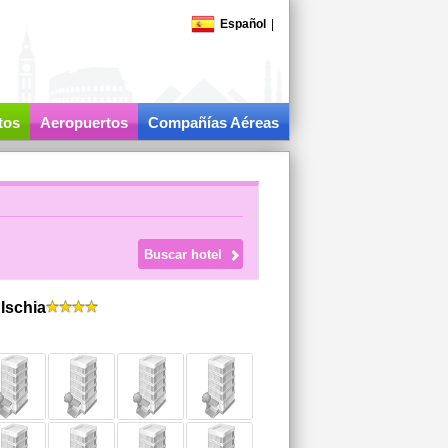
Español
|
tos
Aeropuertos
Compañías Aéreas
Ischia