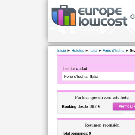
G
Inicio
Hoteles
Italia
Forio d'Ischia
Gr
Insertar ciudad
Partner que ofrecen este hotel
382 €
Verificar 
Booking
desde
precio
Resumen recensión
Total opiniones:
0