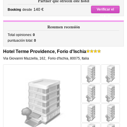
Partner que ofrecen este hotel
140 €
Verificar el
Booking
desde
precio
Resumen recensión
Total opiniones:
0
puntuación total:
0
Hotel Terme Providence, Forio d'Ischia
Via Giovanni Mazzella, 162
,
Forio d'Ischia
,
80075,
Italia