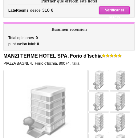
Partner que ofrecen este hotel
310 €
Verificar el
LateRooms
desde
precio
Resumen recensión
Total opiniones:
0
puntuación total:
0
MANZI TERME HOTEL SPA, Forio d'Ischia
PIAZZA BAGNI, 4
,
Forio d'Ischia
,
80074,
Italia