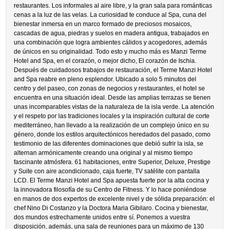
restaurantes. Los informales al aire libre, y la gran sala para románticas
cenas a la luz de las velas. La curiosidad te conduce al Spa, cuna del
bienestar inmersa en un marco formado de preciosos mosaicos,
cascadas de agua, piedras y suelos en madera antigua, trabajados en
una combinación que logra ambientes cálidos y acogedores, además
de únicos en su originalidad. Todo esto y mucho más es Manzi Terme
Hotel and Spa, en el corazón, o mejor dicho, El corazón de Ischia.
Después de cuidadosos trabajos de restauración, el Terme Manzi Hotel
and Spa reabre en pleno esplendor. Ubicado a solo 5 minutos del
centro y del paseo, con zonas de negocios y restaurantes, el hotel se
encuentra en una situación ideal. Desde las amplias terrazas se tienen
unas incomparables vistas de la naturaleza de la isla verde. La atención
y el respeto por las tradiciones locales y la inspiración cultural de corte
mediterráneo, han llevado a la realización de un complejo único en su
género, donde los estilos arquitectónicos heredados del pasado, como
testimonio de las diferentes dominaciones que debió sufrir la isla, se
alternan armónicamente creando una original y al mismo tiempo
fascinante atmósfera. 61 habitaciones, entre Superior, Deluxe, Prestige
y Suite con aire acondicionado, caja fuerte, TV satélite con pantalla
LCD. El Terme Manzi Hotel and Spa apuesta fuerte por la alta cocina y
la innovadora filosofía de su Centro de Fitness. Y lo hace poniéndose
en manos de dos expertos de excelente nivel y de sólida preparación: el
chef Nino Di Costanzo y la Doctora Maria Gibilaro. Cocina y bienestar,
dos mundos estrechamente unidos entre sí. Ponemos a vuestra
disposición, además, una sala de reuniones para un máximo de 130