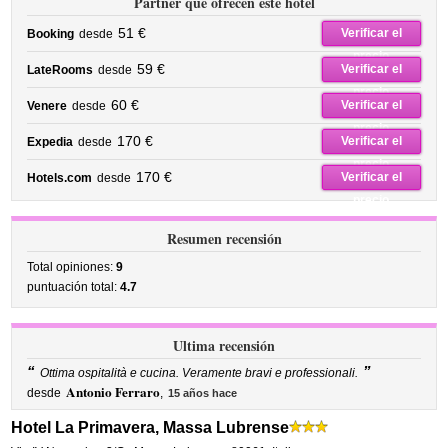
Partner que ofrecen este hotel
51 €
Verificar el
Booking
desde
precio
59 €
Verificar el
LateRooms
desde
precio
60 €
Verificar el
Venere
desde
precio
170 €
Verificar el
Expedia
desde
precio
170 €
Verificar el
Hotels.com
desde
precio
Resumen recensión
Total opiniones:
9
puntuación total:
4.7
Ultima recensión
“
”
Ottima ospitalità e cucina. Veramente bravi e professionali.
Antonio Ferraro
desde
,
15 años hace
Hotel La Primavera, Massa Lubrense