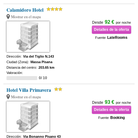
Calamidoro Hotel
Mostrar en el mapa
92 €
Desde
por noche
Detalles de la oferta
LateRooms
Fuente
Dirección:
Via del Tiglio N.143
Ciudad (Zona):
Massa Pisana
Distancia del centro:
203.65 km
Valoración:
0/ 10
Hotel Villa Primavera
Mostrar en el mapa
93 €
Desde
por noche
Detalles de la oferta
Booking
Fuente
Dirección:
Via Bonanno Pisano 43