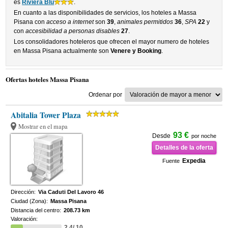
es
Riviera Blu
.
En cuanto a las disponibilidades de servicios, los hoteles a Massa
Pisana con
acceso a internet
son
39
,
animales permitidos
36
,
SPA
22
y
con
accesibilidad a personas disables
27
.
Los consolidadores hoteleros que ofrecen el mayor numero de hoteles
en Massa Pisana actualmente son
Venere y Booking
.
Ofertas hoteles Massa Pisana
Ordenar por
Abitalia Tower Plaza
Mostrar en el mapa
93 €
Desde
por noche
Detalles de la oferta
Expedia
Fuente
Dirección:
Via Caduti Del Lavoro 46
Ciudad (Zona):
Massa Pisana
Distancia del centro:
208.73 km
Valoración:
2.4/ 10