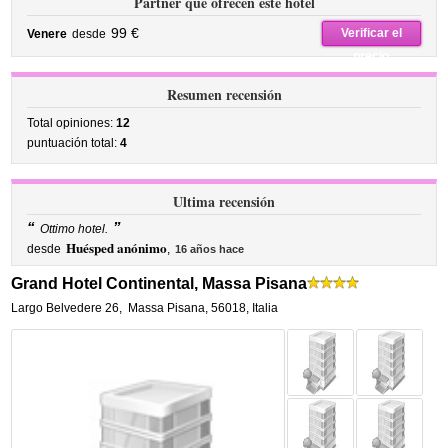
Partner que ofrecen este hotel
99 €
Verificar el
Venere
desde
precio
Resumen recensión
Total opiniones:
12
puntuación total:
4
Ultima recensión
“
”
Ottimo hotel.
Huésped anónimo
desde
,
16 años hace
Grand Hotel Continental, Massa Pisana
Largo Belvedere 26
,
Massa Pisana
,
56018,
Italia