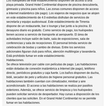
Los huéspedes de este establecimiento disponen de acceso a una
playa privada. Grand Hotel Continental dispone de piscina descubierta,
gimnasio y piscina para niños. Las zonas comunes disponen de acceso
a Internet inalámbrico (de pago). Los viajeros de negocios que se alojen
en este establecimiento de 4.0 estrellas disfrutan de servicios de
secretaría y equipo audiovisual. Este establecimiento de Tirrenia
dispone de un restaurante, bar o lounge y bar junto a la piscina. El
desayuno diario es gratuito. Como servicio de pago, los huéspedes
tienen acceso a servicio de transporte al aeropuerto. El área de
actividades incluye salón de baile, sala de exposiciones, sala de
conferencias y sala de recepciones. El personal brinda servicio de
celebración de bodas y cambio de divisas. Entre los servicios
adicionales figuran club para niños, atención multilingüe y lavandería.
Está prohibido fumar en este establecimiento.
Habitaciones.
Se ofrece televisión por cable con películas de pago. Las habitaciones
están dotadas de conexión inalámbrica a Internet (de pago), teléfono
directo, periódicos gratuitos y caja fuerte. Los baños disponen de ducha,
bidé, secador de pelo y artículos de higiene personal gratuitos. Las
habitaciones también cuentan con climatizador, minibar y aire
acondicionado. El acceso a las habitaciones se realiza por pasillos
exteriores. Además, se ofrece servicio de limpieza y los huéspedes
pueden solicitar servicio de despertador. Hay cunas a disposición de los
clientes que las soliciten. En el Grand Hotel Continental no se permite
fumar en las habitaciones.