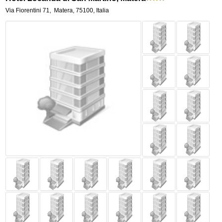
Via Fiorentini 71
,
Matera
,
75100,
Italia