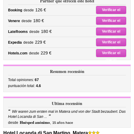
Partner que ofrecen este hotel
126 €
Verificar el
Booking
desde
precio
180 €
Verificar el
Venere
desde
precio
180 €
Verificar el
LateRooms
desde
precio
229 €
Verificar el
Expedia
desde
precio
229 €
Verificar el
Hotels.com
desde
precio
Resumen recensión
Total opiniones:
67
puntuación total:
4.6
Ultima recensión
“
Wir waren zum ersten mal in Matera und von der Stadt bezaubert. Das
”
Hotel Locanda di San ...
Huésped anónimo
desde
,
15 años hace
Hotel Locanda di San Martino, Matera