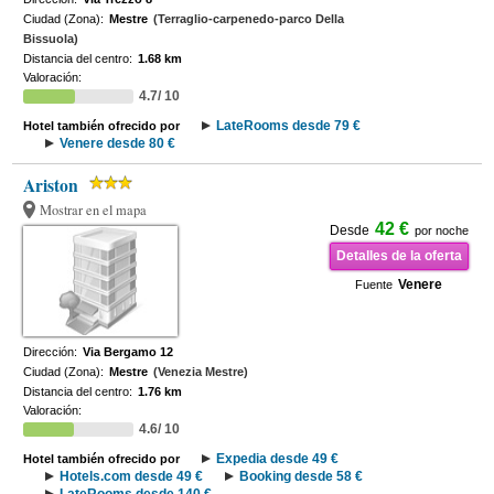
Ciudad (Zona):
Mestre
(Terraglio-carpenedo-parco Della
Bissuola)
Distancia del centro:
1.68 km
Valoración:
4.7/ 10
LateRooms desde 79 €
Hotel también ofrecido por
Venere desde 80 €
Ariston
Mostrar en el mapa
42 €
Desde
por noche
Detalles de la oferta
Venere
Fuente
Dirección:
Via Bergamo 12
Ciudad (Zona):
Mestre
(Venezia Mestre)
Distancia del centro:
1.76 km
Valoración:
4.6/ 10
Expedia desde 49 €
Hotel también ofrecido por
Hotels.com desde 49 €
Booking desde 58 €