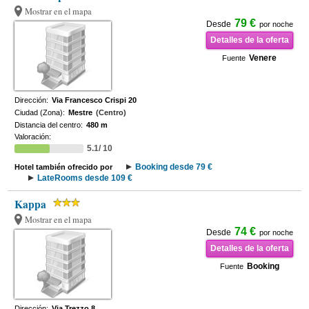
Mostrar en el mapa
79 €
Desde
por noche
Detalles de la oferta
Venere
Fuente
Dirección:
Via Francesco Crispi 20
Ciudad (Zona):
Mestre
(Centro)
Distancia del centro:
480 m
Valoración:
5.1/ 10
Booking desde 79 €
Hotel también ofrecido por
LateRooms desde 109 €
Kappa
Mostrar en el mapa
74 €
Desde
por noche
Detalles de la oferta
Booking
Fuente
Dirección:
Via Trezzo 8