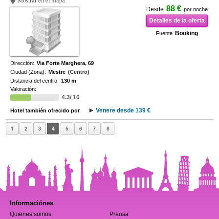
Mostrar en el mapa
88 €
Desde
por noche
Detalles de la oferta
Booking
Fuente
Dirección:
Via Forte Marghera, 69
Ciudad (Zona):
Mestre
(Centro)
Distancia del centro:
130 m
Valoración:
4.3/ 10
Venere desde 139 €
Hotel también ofrecido por
1
2
3
4
5
6
7
8
Informaciónes
Quienes somos
Prensa