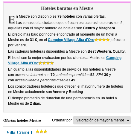
Hoteles baratos en Mestre
E
n Mestre son disponibles
79 hoteles
con varias ofertas.
Las zonas de la ciudades que ofrecen estructuras hoteleras son 5,
aquellas con el mayor numero de hoteles son
Centro y Marghera
.
El precio mas bajo por noche encontrado al momento de un hotel a
Mestre es de
31 €
, en el
Camping Village Alba d'Oro
, ofrecido
por Venere.
Las cadenas hoteleras disponibles a Mestre son
Best Western, Quality
.
El hotel con la mejor evaluacion por los clientes a Mestre es
Camping
Village Alba d'Oro
.
En cuanto a las disponibilidades de servicios, los hoteles a Mestre
con
acceso a internet
son
70
,
animales permitidos
52
,
SPA
30
y
con
accesibilidad a personas disables
49
.
Los consolidadores hoteleros que ofrecen el mayor numero de hoteles
en Mestre actualmente son
Venere y Booking
.
El tiempo promedio de duracion de una permanencia en un hotel a
Mestre es de
2 dias
.
Ofertas hoteles Mestre
Ordenar por
Villa Crispi 1