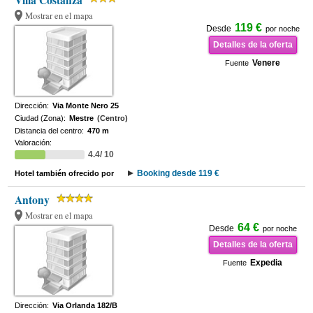
Villa Costanza
Mostrar en el mapa
119 €
Desde
por noche
Detalles de la oferta
Venere
Fuente
Dirección:
Via Monte Nero 25
Ciudad (Zona):
Mestre
(Centro)
Distancia del centro:
470 m
Valoración:
4.4/ 10
Booking desde 119 €
Hotel también ofrecido por
Antony
Mostrar en el mapa
64 €
Desde
por noche
Detalles de la oferta
Expedia
Fuente
Dirección:
Via Orlanda 182/B