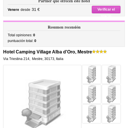
Partner que ofrecen este hotel
31 €
Verificar el
Venere
desde
precio
Resumen recensión
Total opiniones:
0
puntuación total:
0
Hotel Camping Village Alba d'Oro, Mestre
Via Triestina 214
,
Mestre
,
30173,
Italia