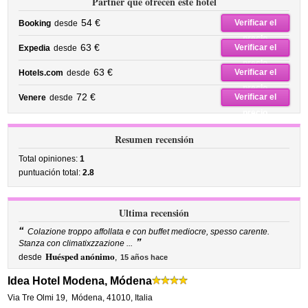
Partner que ofrecen este hotel
54 €
Verificar el
Booking
desde
precio
63 €
Verificar el
Expedia
desde
precio
63 €
Verificar el
Hotels.com
desde
precio
72 €
Verificar el
Venere
desde
precio
Resumen recensión
Total opiniones:
1
puntuación total:
2.8
Ultima recensión
“
Colazione troppo affollata e con buffet mediocre, spesso carente.
”
Stanza con climatixzzazione ...
Huésped anónimo
desde
,
15 años hace
Idea Hotel Modena, Módena
Via Tre Olmi 19
,
Módena
,
41010,
Italia