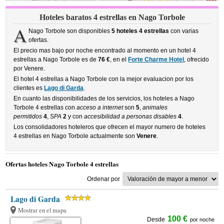
Hoteles baratos 4 estrellas en Nago Torbole
A
Nago Torbole son disponibles
5 hoteles 4 estrellas
con varias
ofertas.
El precio mas bajo por noche encontrado al momento en un hotel 4
estrellas a Nago Torbole es de
76 €
, en el
Forte Charme Hotel
, ofrecido
por Venere.
El hotel 4 estrellas a Nago Torbole con la mejor evaluacion por los
clientes es
Lago di Garda
.
En cuanto las disponibilidades de los servicios, los hoteles a Nago
Torbole 4 estrellas con
acceso a internet
son
5
,
animales
permitidos
4
,
SPA
2
y con
accesibilidad a personas disables
4
.
Los consolidadores hoteleros que ofrecen el mayor numero de hoteles
4 estrellas en Nago Torbole actualmente son
Venere
.
Ofertas hoteles Nago Torbole 4 estrellas
Ordenar por
Lago di Garda
Mostrar en el mapa
100 €
Desde
por noche