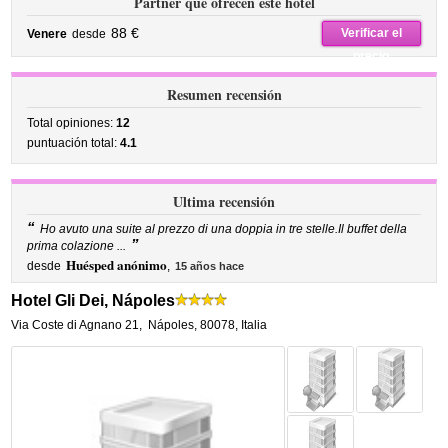
Partner que ofrecen este hotel
88 €
Verificar el
Venere
desde
precio
Resumen recensión
Total opiniones:
12
puntuación total:
4.1
Ultima recensión
“
Ho avuto una suite al prezzo di una doppia in tre stelle.Il buffet della
”
prima colazione ...
Huésped anónimo
desde
,
15 años hace
Hotel Gli Dei, Nápoles
Via Coste di Agnano 21
,
Nápoles
,
80078,
Italia