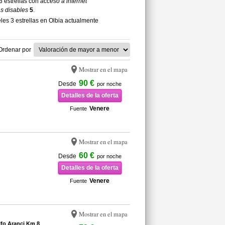
3 estrellas con
acceso a internet
s disables
5
.
es 3 estrellas en Olbia actualmente
Ordenar por
Mostrar en el mapa
90 €
Desde
por noche
Detalles de la oferta
Venere
Fuente
Mostrar en el mapa
60 €
Desde
por noche
Detalles de la oferta
Venere
Fuente
Mostrar en el mapa
fo Aranci Km 8