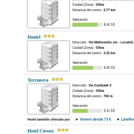
Ciudad (Zona):
Olbia
Distancia del centro:
2.77 km
Valoración:
8.4/ 10
Daniel
Dirección:
Via Maltineddu s/n - Località
Ciudad (Zona):
Olbia
Distancia del centro:
3.31 km
Valoración:
6.9/ 10
Terranova
Dirección:
Via Garibaldi 3
Ciudad (Zona):
Olbia
Distancia del centro:
750 m
Valoración:
5.1/ 10
Venere desde 73 €
LateRo
Hotel también ofrecido por
Hotel Cavour