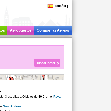
Español
|
tos
Aeropuertos
Compañías Aéreas
s.
el 3 estrellas a Olbia es de
40 €
, en el
Royal
,
 es
Sant'Andrea
.