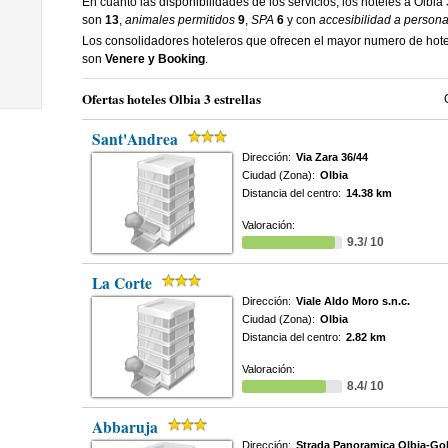
En cuanto las disponibilidades de los servicios, los hoteles a Olbia 
son
13
,
animales permitidos
9
,
SPA
6
y con
accesibilidad a persona
Los consolidadores hoteleros que ofrecen el mayor numero de hotel
son
Venere y Booking
.
Ofertas hoteles Olbia 3 estrellas
Sant'Andrea
Dirección:
Via Zara 36/44
Ciudad (Zona):
Olbia
Distancia del centro:
14.38 km
Valoración:
9.3/ 10
La Corte
Dirección:
Viale Aldo Moro s.n.c.
Ciudad (Zona):
Olbia
Distancia del centro:
2.82 km
Valoración:
8.4/ 10
Abbaruja
Dirección:
Strada Panoramica Olbia-Gol