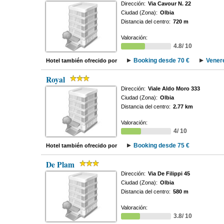
Dirección:
Via Cavour N. 22
Ciudad (Zona):
Olbia
Distancia del centro:
720 m
Valoración:
4.8/ 10
Booking desde 70 €
Vener
Hotel también ofrecido por
Royal
Dirección:
Viale Aldo Moro 333
Ciudad (Zona):
Olbia
Distancia del centro:
2.77 km
Valoración:
4/ 10
Booking desde 75 €
Hotel también ofrecido por
De Plam
Dirección:
Via De Filippi 45
Ciudad (Zona):
Olbia
Distancia del centro:
580 m
Valoración:
3.8/ 10