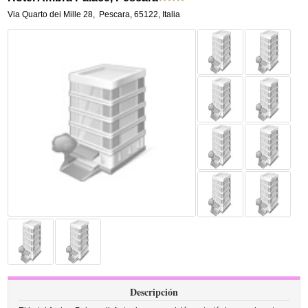
Via Quarto dei Mille 28
,
Pescara
,
65122,
Italia
Descripción