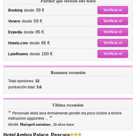
Partner que ofrecen este hotel
39 €
Verificar el
Booking
desde
precio
59 €
Verificar el
Venere
desde
precio
85 €
Verificar el
Expedia
desde
precio
85 €
Verificar el
Hotels.com
desde
precio
100 €
Verificar el
LateRooms
desde
precio
Resumen recensión
Total opiniones:
32
puntuación total:
3.6
Ultima recensión
“
Personale della sera formalmente gentile ma poco incline a fornire
”
indicazioni aggiuntive ...
Huésped anónimo
desde
,
15 años hace
Hotel Ambra Palace, Pescara