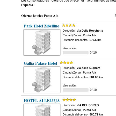
Los consolidadores hoteleros que ofrecen el mayor numero de hot
Expedia
.
Ofertas hoteles Punta Ala
Park Hotel Zibellino
Dirección:
Via Delle Rocchette
Ciudad (Zona):
Punta Ala
Distancia del centro:
577.5 km
Valoración:
0/ 10
Gallia Palace Hotel
Dirección:
Via delle Sughere
Ciudad (Zona):
Punta Ala
Distancia del centro:
581.06 km
Valoración:
0/ 10
HOTEL ALLELUJA
Dirección:
VIA DEL PORTO
Ciudad (Zona):
Punta Ala
Distancia del centro:
580.72 km