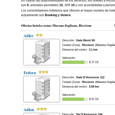
En cuanto las disponibilidades de los servicios, los hoteles a Ric
son
9
,
animales permitidos
10
,
SPA
10
y con
accesibilidad a perso
Los consolidadores hoteleros que ofrecen el mayor numero de hot
actualmente son
Booking y Venere
.
Ofertas hoteles zonas Marano-fogliano, Riccione
Adler
Dirección:
Viale Monti 59
Ciudad (Zona):
Riccione
(Marano-fogli
Distancia del centro:
3.1 km
Valoración:
8.7/ 10
Fedora
Dirección:
Viale D'Annunzio 112
Ciudad (Zona):
Riccione
(Marano-fogli
Distancia del centro:
3.58 km
Valoración:
8.5/ 10
Adlon
Dirección:
Via D'Annunzio 104