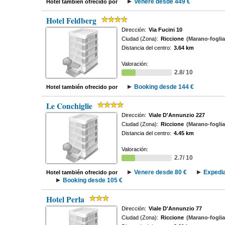
Venere desde 449 €
Hotel también ofrecido por
Hotel Feldberg
Dirección:
Via Fucini 10
Ciudad (Zona):
Riccione
(Marano-fogli
Distancia del centro:
3.64 km
Valoración:
2.8/ 10
Booking desde 144 €
Hotel también ofrecido por
Le Conchiglie
Dirección:
Viale D'Annunzio 227
Ciudad (Zona):
Riccione
(Marano-fogli
Distancia del centro:
4.45 km
Valoración:
2.7/ 10
Venere desde 80 €
Expedia
Hotel también ofrecido por
Booking desde 105 €
Hotel Perla
Dirección:
Viale D'Annunzio 77
Ciudad (Zona):
Riccione
(Marano-fogli