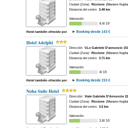
Ciudad (Zona):
Riccione
(Marano-fogli
Distancia del centro:
3.48 km
Valoración:
4.4/ 10
Booking desde 143 €
Hotel también ofrecido por
Hotel Adelphi
Dirección:
V.Le Gabriele D'annunzio 15
Ciudad (Zona):
Riccione
(Marano-fogli
Distancia del centro:
3.71 km
Valoración:
4/ 10
Booking desde 153 €
Hotel también ofrecido por
Noha Suite Hotel
Dirección:
Viale Gabriele D'Annunzio 2
Ciudad (Zona):
Riccione
(Marano-fogli
Distancia del centro:
3.5 km
Valoración:
3.8/ 10