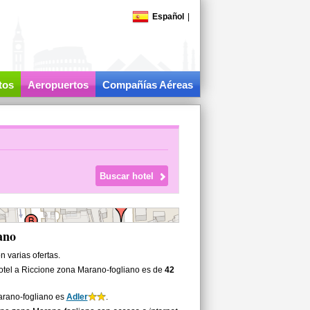
Español
|
tos
Aeropuertos
Compañías Aéreas
ano
n varias ofertas.
otel a Riccione zona Marano-fogliano es de
42
Marano-fogliano es
Adler
.