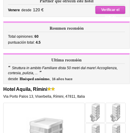
Partner que ofrecen este hotel
120 €
Verificar el
Venere
desde
precio
Resumen recensión
Total opiniones:
60
puntuación total:
4.5
Ultima recensión
“
Struttura in ambito Familiare dista 50 metri dal mare! Accoglienza,
”
cortesia, pulizia, ...
Huésped anónimo
desde
,
16 años hace
Hotel Aquila, Rímini
Via Porto Palos 13
,
Viserbella,
Rímini
,
47811,
Italia