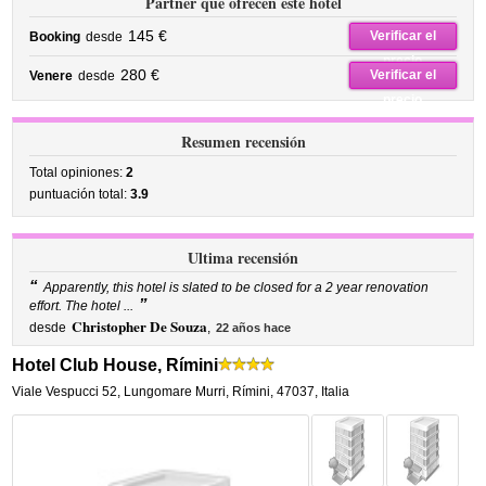
Partner que ofrecen este hotel
145 €
Verificar el
Booking
desde
precio
280 €
Verificar el
Venere
desde
precio
Resumen recensión
Total opiniones:
2
puntuación total:
3.9
Ultima recensión
“
Apparently, this hotel is slated to be closed for a 2 year renovation
”
effort. The hotel ...
Christopher De Souza
desde
,
22 años hace
Hotel Club House, Rímini
Viale Vespucci 52
,
Lungomare Murri,
Rímini
,
47037,
Italia