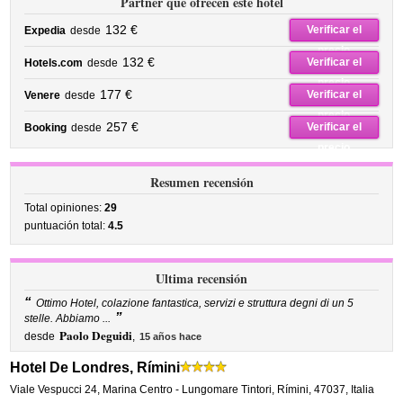
Partner que ofrecen este hotel
132 €
Verificar el
Expedia
desde
precio
132 €
Verificar el
Hotels.com
desde
precio
177 €
Verificar el
Venere
desde
precio
257 €
Verificar el
Booking
desde
precio
Resumen recensión
Total opiniones:
29
puntuación total:
4.5
Ultima recensión
“
Ottimo Hotel, colazione fantastica, servizi e struttura degni di un 5
”
stelle. Abbiamo ...
Paolo Deguidi
desde
,
15 años hace
Hotel De Londres, Rímini
Viale Vespucci 24
,
Marina Centro - Lungomare Tintori,
Rímini
,
47037,
Italia