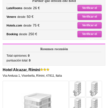
Partner que ofrecen este hotel
26 €
Verificar el
LateRooms
desde
precio
50 €
Verificar el
Venere
desde
precio
75 €
Verificar el
Hotels.com
desde
precio
250 €
Verificar el
Booking
desde
precio
Resumen recensión
Total opiniones:
0
puntuación total:
0
Hotel Alcazar, Rímini
Via Aretusa 1
,
Viserbella,
Rímini
,
47811,
Italia