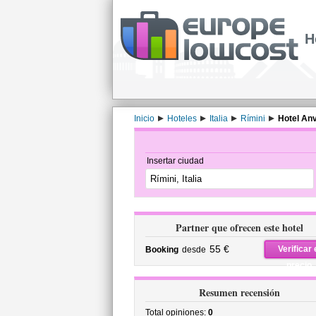
H
Inicio
Hoteles
Italia
Rímini
Hotel An
Insertar ciudad
Partner que ofrecen este hotel
55 €
Verificar 
Booking
desde
precio
Resumen recensión
Total opiniones:
0