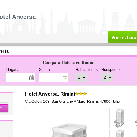
otel Anversa
Vuelos bara
versa
Compara Hoteles en Rímini
Llegada
Salida
Habitaciones
Huéspedes
Hotel Anversa, Rímini
Via Coletti 103
,
San Giuliano A Mare,
Rímini
,
47900,
Italia
el