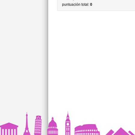
puntuación total:
0