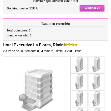
Partner que ofrecen este hotel
128 €
Verificar el
Booking
desde
precio
Resumen recensión
Total opiniones:
0
puntuación total:
0
Hotel Executive La Fiorita, Rímini
Via Principe Di Piemonte 8
,
Miramare,
Rímini
,
47900,
Italia