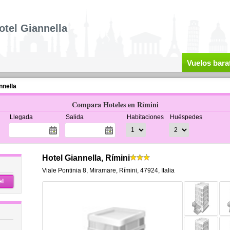
otel Giannella
Vuelos bara
nnella
Compara Hoteles en Rímini
Llegada
Salida
Habitaciones
Huéspedes
Hotel Giannella, Rímini
Viale Pontinia 8
,
Miramare,
Rímini
,
47924,
Italia
el