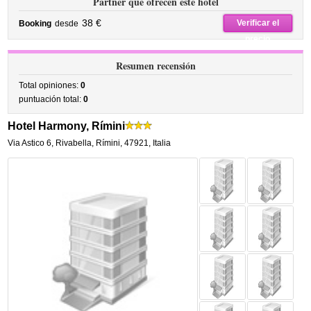
Partner que ofrecen este hotel
38 €
Verificar el
Booking
desde
precio
Resumen recensión
Total opiniones:
0
puntuación total:
0
Hotel Harmony, Rímini
Via Astico 6
,
Rivabella,
Rímini
,
47921,
Italia