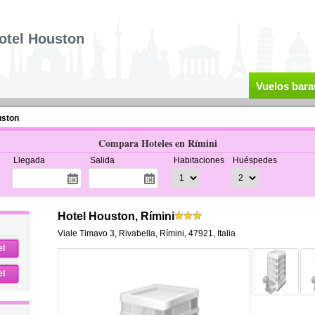
otel Houston
Vuelos bara
uston
Compara Hoteles en Rímini
Llegada
Salida
Habitaciones
Huéspedes
Hotel Houston, Rímini
Viale Timavo 3
,
Rivabella,
Rímini
,
47921,
Italia
el
el