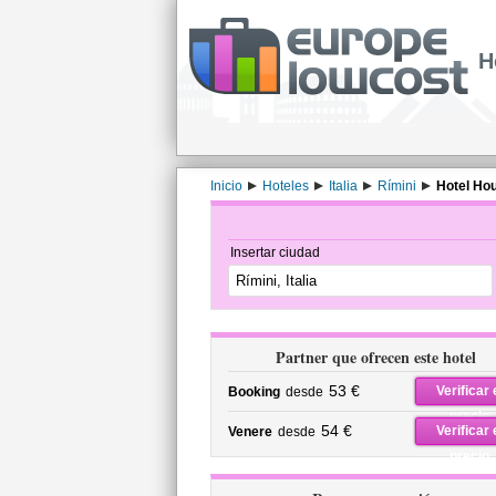
H
Inicio
Hoteles
Italia
Rímini
Hotel Ho
Insertar ciudad
Partner que ofrecen este hotel
53 €
Verificar 
Booking
desde
precio
54 €
Verificar 
Venere
desde
precio