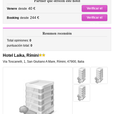
Partner que ofrecen este hotel
40 €
Verificar el
Venere
desde
precio
244 €
Verificar el
Booking
desde
precio
Resumen recensión
Total opiniones:
0
puntuación total:
0
Hotel Laika, Rímini
Via Toscanelli, 1
,
San Giuliano A Mare,
Rímini
,
47900,
Italia