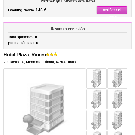
Partner que ofrecen este hotel
146 €
Verificar el
Booking
desde
precio
Resumen recensión
Total opiniones:
0
puntuación total:
0
Hotel Plaza, Rímini
Via Biella 10
,
Miramare,
Rímini
,
47900,
Italia