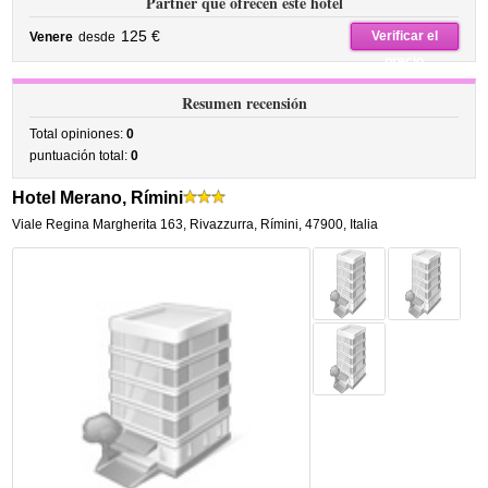
Partner que ofrecen este hotel
125 €
Verificar el
Venere
desde
precio
Resumen recensión
Total opiniones:
0
puntuación total:
0
Hotel Merano, Rímini
Viale Regina Margherita 163
,
Rivazzurra,
Rímini
,
47900,
Italia