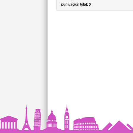
puntuación total:
0