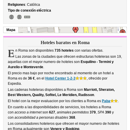
Religiones
: Católica
Tipo de conexión eléctrica
Mapa
Hoteles baratos en Roma
E
n Roma son disponibles
735 hoteles
con varias ofertas.
Las zonas de la ciudades que ofrecen estructuras hoteleras son 19,
aquellas con el mayor numero de hoteles son
Esquilino - Termini y
Aurelio e Monteverde
.
El precio mas bajo por noche encontrado al momento de un hotel a
Roma es de
36 €
, en el
Hotel Center 1-2-3
, ofrecido por
Expedia.
Las cadenas hoteleras disponibles a Roma son
Marriott, Sheraton,
Best Western, Quality, Sofitel, Le Meridien, Radisson
.
El hotel con la mejor evaluacion por los clientes a Roma es
Paba
.
En cuanto a las disponibilidades de servicios, los hoteles a Roma
con
acceso a internet
son
627
,
animales permitidos
379
,
SPA
390
y
con
accesibilidad a personas disables
368
.
Los consolidadores hoteleros que ofrecen el mayor numero de hoteles
en Roma actualmente son
Venere y Booking
.