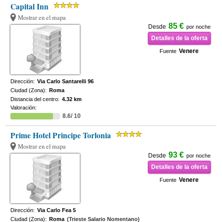
Capital Inn
Mostrar en el mapa
85 €
Desde
por noche
Detalles de la oferta
Venere
Fuente
Dirección:
Via Carlo Santarelli 96
Ciudad (Zona):
Roma
Distancia del centro:
4.32 km
Valoración:
8.6/ 10
Prime Hotel Principe Torlonia
Mostrar en el mapa
93 €
Desde
por noche
Detalles de la oferta
Venere
Fuente
Dirección:
Via Carlo Fea 5
Ciudad (Zona):
Roma
(Trieste Salario Nomentano)