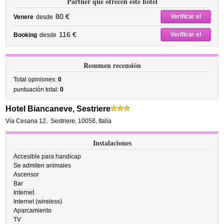
Partner que ofrecen este hotel
80 €
Verificar el
Venere
desde
precio
116 €
Verificar el
Booking
desde
precio
Resumen recensión
Total opiniones:
0
puntuación total:
0
Hotel Biancaneve, Sestriere
Via Cesana 12
,
Sestriere
,
10058,
Italia
Instalaciones
Accesible para handicap
Se admiten animales
Ascensor
Bar
Internet
Internet (wireless)
Aparcamiento
TV