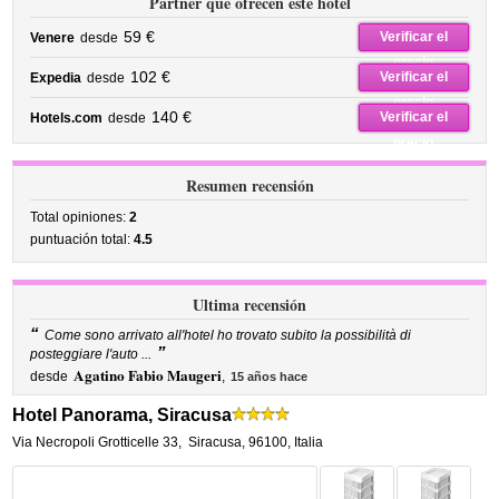
Partner que ofrecen este hotel
59 €
Verificar el
Venere
desde
precio
102 €
Verificar el
Expedia
desde
precio
140 €
Verificar el
Hotels.com
desde
precio
Resumen recensión
Total opiniones:
2
puntuación total:
4.5
Ultima recensión
“
Come sono arrivato all'hotel ho trovato subito la possibilità di
”
posteggiare l'auto ...
Agatino Fabio Maugeri
desde
,
15 años hace
Hotel Panorama, Siracusa
Via Necropoli Grotticelle 33
,
Siracusa
,
96100,
Italia