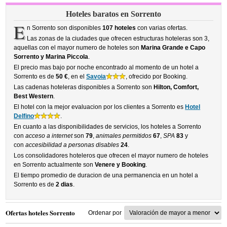
Hoteles baratos en Sorrento
E
n Sorrento son disponibles
107 hoteles
con varias ofertas.
Las zonas de la ciudades que ofrecen estructuras hoteleras son 3,
aquellas con el mayor numero de hoteles son
Marina Grande e Capo
Sorrento y Marina Piccola
.
El precio mas bajo por noche encontrado al momento de un hotel a
Sorrento es de
50 €
, en el
Savoia
, ofrecido por Booking.
Las cadenas hoteleras disponibles a Sorrento son
Hilton, Comfort,
Best Western
.
El hotel con la mejor evaluacion por los clientes a Sorrento es
Hotel
Delfino
.
En cuanto a las disponibilidades de servicios, los hoteles a Sorrento
con
acceso a internet
son
79
,
animales permitidos
67
,
SPA
83
y
con
accesibilidad a personas disables
24
.
Los consolidadores hoteleros que ofrecen el mayor numero de hoteles
en Sorrento actualmente son
Venere y Booking
.
El tiempo promedio de duracion de una permanencia en un hotel a
Sorrento es de
2 dias
.
Ofertas hoteles Sorrento
Ordenar por