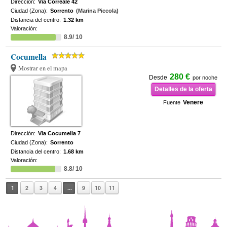
Dirección:
Via Correale 42
Ciudad (Zona):
Sorrento
(Marina Piccola)
Distancia del centro:
1.32 km
Valoración:
8.9/ 10
Cocumella
Mostrar en el mapa
280 €
Desde
por noche
Detalles de la oferta
Venere
Fuente
Dirección:
Via Cocumella 7
Ciudad (Zona):
Sorrento
Distancia del centro:
1.68 km
Valoración:
8.8/ 10
1
2
3
4
...
9
10
11