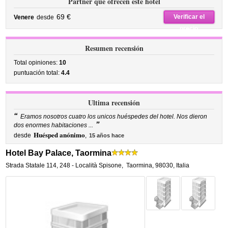
Partner que ofrecen este hotel
69 €
Verificar el
Venere
desde
precio
Resumen recensión
Total opiniones:
10
puntuación total:
4.4
Ultima recensión
“
Eramos nosotros cuatro los unicos huéspedes del hotel. Nos dieron
”
dos enormes habitaciones ...
Huésped anónimo
desde
,
15 años hace
Hotel Bay Palace, Taormina
Strada Statale 114, 248 - Località Spisone
,
Taormina
,
98030,
Italia